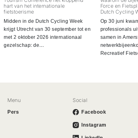
Tourism Conference het kloppend
waarom de bije
hart van het internationale
Force en Fietspl
fietstoerisme
Dutch Cycling 
Midden in de Dutch Cycling Week
Op 30 juni kwa
krijgt Utrecht van 30 september tot en
professionals u
met 2 oktober 2026 internationaal
samen in Amersf
gezelschap: de…
netwerkbijeenko
Recreatief Fiet
Menu
Social
Pers
Facebook
Instagram
LinkedIn