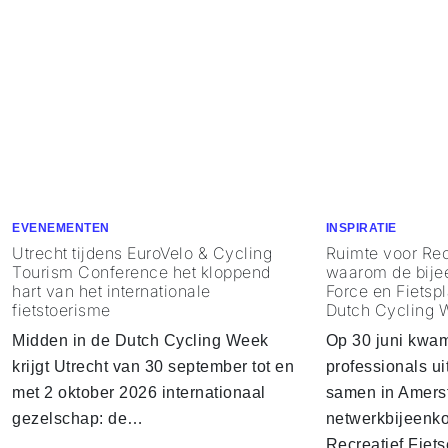
EVENEMENTEN
INSPIRATIE
Utrecht tijdens EuroVelo & Cycling
Ruimte voor Rec
Tourism Conference het kloppend
waarom de bije
hart van het internationale
Force en Fietspl
fietstoerisme
Dutch Cycling 
Midden in de Dutch Cycling Week
Op 30 juni kwa
krijgt Utrecht van 30 september tot en
professionals u
met 2 oktober 2026 internationaal
samen in Amersf
gezelschap: de…
netwerkbijeenko
Recreatief Fiet