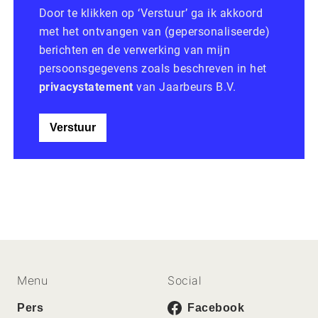
Door te klikken op ‘Verstuur’ ga ik akkoord
met het ontvangen van (gepersonaliseerde)
berichten en de verwerking van mijn
persoonsgegevens zoals beschreven in het
privacystatement
van Jaarbeurs B.V.
Verstuur
Menu
Social
Pers
Facebook