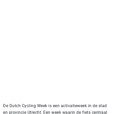
Doe mee en pak de fiets!
De activatieweek in de stad en
provincie Utrecht vindt plaats van 27
september t/m 4 oktober (let op:
sommige activaties vinden plaats
buiten de activatieweek)
De Dutch Cycling Week is een activatieweek in de stad
en provincie Utrecht. Een week waarin de fiets centraal